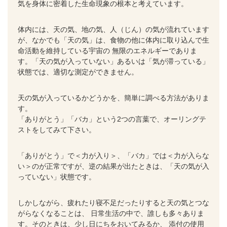
気を身体に密着した生命現象の根本と考えています。
体内には、天の気、地の気、人（じん）の気が流れています
が、なかでも「天の気」は、食物の他に体内に取り込んで生
命活動を維持している宇宙の 無限のエネルギーでありま
す。「天の気が入っていない」あるいは「気が滞っている」
状態では、適切な測定ができません。
天の気が入っているかどうかを、簡単に調べる方法がありま
す。
「ありがとう」「バカ」という2つの言葉で、オーリングテ
ストをしてみて下さい。
「ありがとう」で＜力が入り＞、「バカ」では＜力が入らな
い＞のが正常
ですが、逆の結果が出たときは、「天の気が入
っていない」状態です。
しかしながら、疲れたり寝不足だったりすると天の気とつな
がらなくなることは、 日常生活の中で、誰しも多々ありま
す。そのときは、少し日にちをおいてみるか、 添付の使用