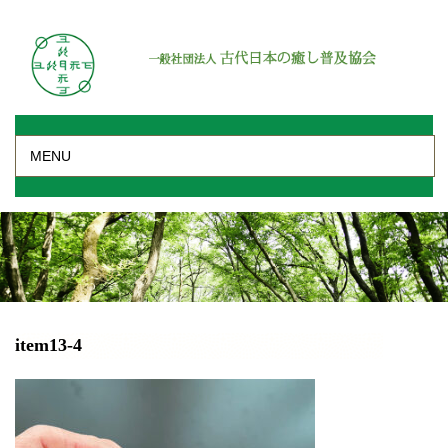
MENU
item13-4