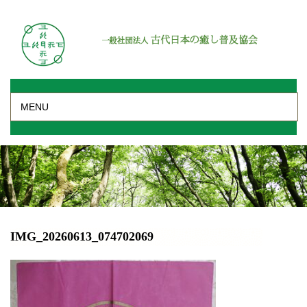
MENU
IMG_20260613_074702069