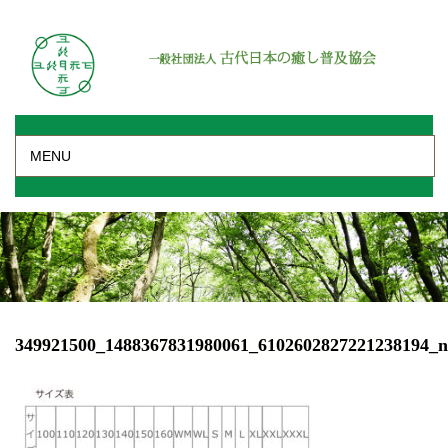
MENU
349921500_1488367831980061_6102602827221238194_n