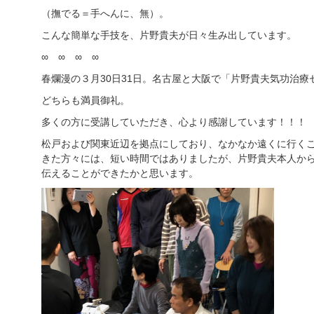
（撫でる＝手へんに、無）。
こんな簡単な手技を、片野貴夫が日々生み出しています。
∞ ∞ ∞ ∞
春爛漫の３月30日31日。名古屋と大阪で「片野貴夫気功治
どちらも満員御礼。
多くの方に受講していただき、心より感謝しています！！！
松戸および関東近辺を拠点にしており、なかなか遠くに行く
きた方々には、短い時間ではありましたが、片野貴夫本人か
伝えることができたかと思います。