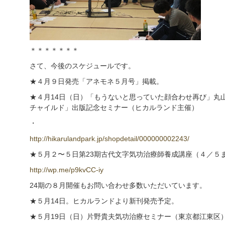
＊＊＊＊＊＊＊
さて、今後のスケジュールです。
★４月９日発売「アネモネ５月号」掲載。
★４月14日（日）「もうないと思っていた顔合わせ再び」丸
チャイルド」出版記念セミナー（ヒカルランド主催）
・
http://hikarulandpark.jp/shopdetail/000000002243/
★５月２〜５日第23期古代文字気功治療師養成講座（４／５
http://wp.me/p9kvCC-iy
24期の８月開催もお問い合わせ多数いただいています。
★５月14日。ヒカルランドより新刊発売予定。
★５月19日（日）片野貴夫気功治療セミナー（東京都江東区