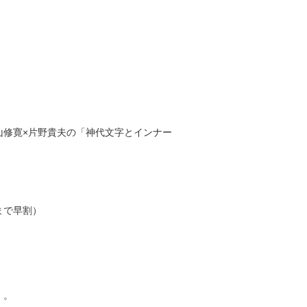
山修寛×片野貴夫の「神代文字とインナー
まで早割）
）。