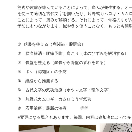
筋肉や皮膚が縮んでいることによって、痛みが発生する。オ
を使って適切な古代文字を描いたり、片野式カムロギ・カム
ことによって、痛みが解消する。それによって、骨格のゆが
予防にもつながります。鍼や灸を使うことなく、もっとも簡
①
靱帯を整える（肩関節・股関節）
②
腰痛解消・腰痛予防、肩こり（体のひずみを解消する）
③
骨盤を整える（鎖骨から骨盤のずれを知る）
④
ボケ（認知症）の予防
⑤
経絡から推測する
⑥
古代文字の気功治療（ホツマ文字・龍体文字）
⑦
片野式カムロギ・カムロミうず気功
⑧
応用治療：最新の治療 等等
※
変更になる場合もあります。毎回、内容は参加者によって多