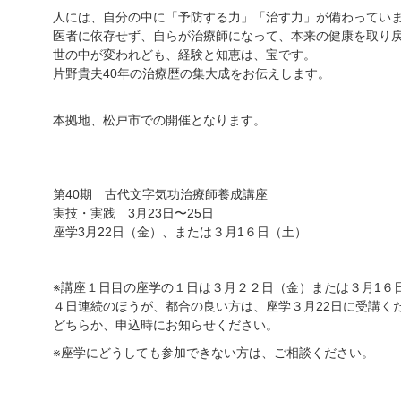
人には、自分の中に「予防する力」「治す力」が備わってい
医者に依存せず、自らが治療師になって、本来の健康を取り
世の中が変われども、経験と知恵は、宝です。
片野貴夫40年の治療歴の集大成をお伝えします。
本拠地、松戸市での開催となります。
第40期 古代文字気功治療師養成講座
実技・実践 3月23日〜25日
座学3月22日（金）、または３月1６日（土）
※講座１日目の座学の１日は３月２２日（金）または３月1６
４日連続のほうが、都合の良い方は、座学３月22日に受講く
どちらか、申込時にお知らせください。
※
座学にどうしても参加できない方は、ご相談ください。