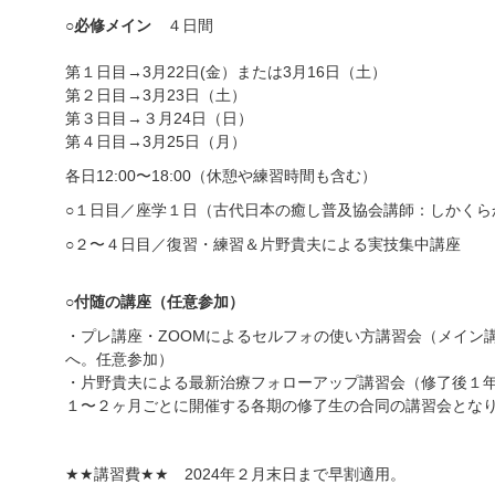
○
必修メイン
４日間
第１日目
→3
月22日(金）または3月16日（土）
第２日目
→3
月23日（土）
第３日目
→３
月24日（日）
第４日目
→3
月25日（月）
各日
12:00
〜
18:00
（休憩や練習時間も含む）
○
１日目／座学１日（古代日本の癒し普及協会講師：しかくら
○
２〜４日目／復習・練習＆片野貴夫による実技集中講座
○
付随の講座（任意参加）
・プレ講座・ZOOMによるセルフォの使い方講習会（メイン
へ。任意参加）
・片野貴夫による最新治療フォローアップ講習会（修了後１
１〜２ヶ月ごとに開催する各期の修了生の合同の講習会とな
★★
講習費
★★
2024年２月末日まで早割適用。