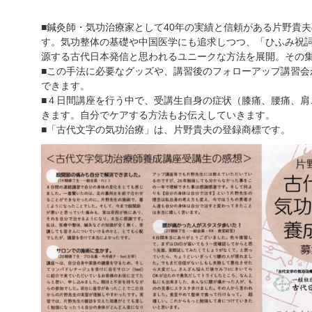
■
鍼灸師・気功治療家として
40
年の実績と信頼がある片野貴夫
す。気功整体の基礎や中国医学にも追求しつつ、「ひふみ祝
源する古代日本発信と思われるユニークな方法を展開。その
■
この手法に必要なグッズや、講習後のフォローアップ講習会
できます。
■
４日間講座を行う中で、受講生自身の症状（膝痛、腰痛、肩
きます。自分でケアする方法もお伝えしていきます。
■
「古代文字の気功治療」は、片野貴夫の登録商標です。