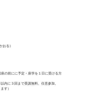
かおる）
講座の前にに予定・座学を１日に受ける方
年以内に３回まで受講無料。任意参加。
ります）