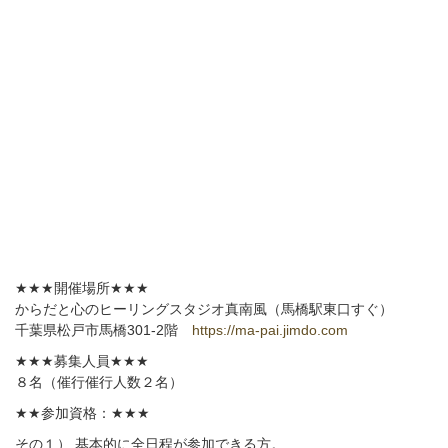
★★★
開催場所
★★★
からだと心のヒーリングスタジオ真南風（馬橋駅東口すぐ）
千葉県松戸市馬橋
301-2
階
https://ma-pai.jimdo.com
★★★
募集人員
★★★
８名（催行催行人数２名）
★★
参加資格：
★★★
その１） 基本的に全日程が参加できる方。