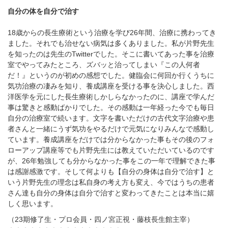
自分の体を自分で治す
18
歳からの長生療術という治療を学び
26
年間、治療に携わってき
ました。それでも治せない病気は多くありました。私が片野先生
を知ったのは先生の
Twitter
でした。そこに書いてあった事を治療
室でやってみたところ、ズバッと治ってしまい『この人何者
だ！』というのが初めの感想でした。健臨会に何回か行くうちに
気功治療の凄みを知り、養成講座を受ける事を決心しました。西
洋医学を元にした長生療術しかしらなかったのに、講座で学んだ
事は驚きと感動ばかりでした。その感動は一年経った今でも毎日
自分の治療室で続います。文字を書いただけの古代文字治療や患
者さんと一緒にうず気功をやるだけで元気になりみんなで感動し
ています。養成講座をだけでは分からなかった事もその後のフォ
ローアップ講座等でも片野先生には教えていただいているのです
が、
26
年勉強しても分からなかった事をこの一年で理解できた事
は感謝感激です。そして何よりも【自分の身体は自分で治す】と
いう片野先生の理念は私自身の考え方も変え、今ではうちの患者
さん達も自分の身体は自分で治すと変わってきたことは本当に嬉
しく思います。
（
23
期修了生・プロ会員・四ノ宮正視・藤枝長生館主宰）