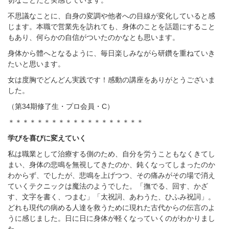
不思議なことに、自身の変調や他者への目線が変化していると感
じます。本職で営業先を訪れても、身体のことを話題にすること
もあり、何らかの自信がついたのかなとも思います。
身体から體へとなるように、毎日楽しみながら研鑽を重ねていき
たいと思います。
女は度胸でどんどん実践です！感動の講座をありがとうございま
した。
（第34期修了生・プロ会員・C）
＊＊＊＊＊＊＊＊＊＊＊＊＊＊＊＊＊＊＊
学びを喜びに変えていく
私は職業として治療する側のため、自分を労うこともなくきてし
まい、身体の悲鳴を無視してきたのか、鈍くなってしまったのか
わからず、でしたが、悲鳴を上げつつ、その痛みがその場で消え
ていくテクニックは魔法のようでした。「撫でる、回す、かざ
す、文字を書く、つまむ」「太祝詞、あわうた、ひふみ祝詞」。
どれも現代の病める人達を救うために現れた古代からの伝言のよ
うに感じました。日に日に身体が軽くなっていくのがわかりまし
た。