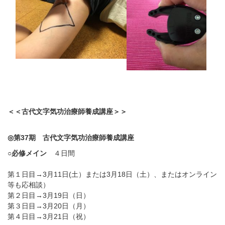
＜＜古代文字気功治療師養成講座＞＞
◎
第
37
期 古代文字気功治療師養成講座
○
必修メイン
４日間
第１日目
→3
月11日(土）または3月18日（土）、またはオンライン
等も応相談）
第２日目
→3
月19日（日）
第３日目
→3
月20日（月）
第４日目
→3
月21日（祝）