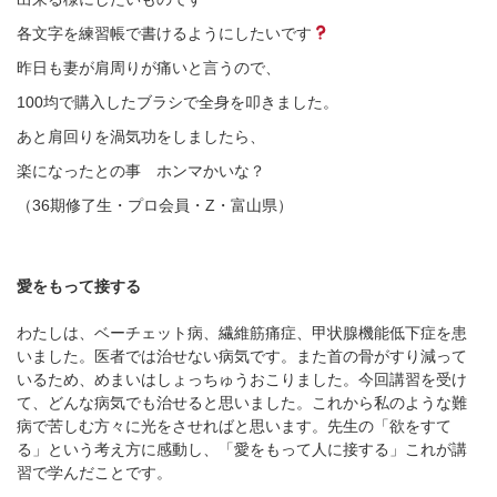
各文字を練習帳で書けるようにしたいです
昨日も妻が肩周りが痛いと言うので、
100均で購入したブラシで全身を叩きました。
あと肩回りを渦気功をしましたら、
楽になったとの事 ホンマかいな？
（36期修了生・プロ会員・Z・富山県）
愛をもって接する
わたしは、ベーチェット病、繊維筋痛症、甲状腺機能低下症を患
いました。医者では治せない病気です。また首の骨がすり減って
いるため、めまいはしょっちゅうおこりました。今回講習を受け
て、どんな病気でも治せると思いました。これから私のような難
病で苦しむ方々に光をさせればと思います。先生の「欲をすて
る」という考え方に感動し、「愛をもって人に接する」これが講
習で学んだことです。