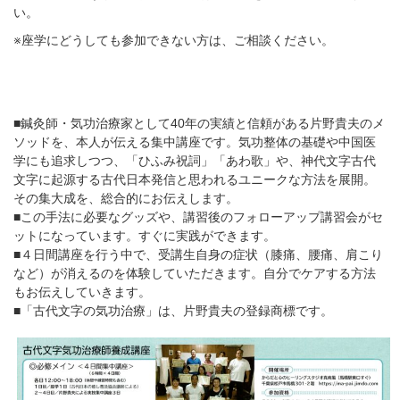
い。
※
座学にどうしても参加できない方は、ご相談ください。
■
鍼灸師・気功治療家として
40
年の実績と信頼がある片野貴夫のメ
ソッドを、本人が伝える集中講座です。気功整体の基礎や中国医
学にも追求しつつ、「ひふみ祝詞」「あわ歌」や、神代文字古代
文字に起源する古代日本発信と思われるユニークな方法を展開。
その集大成を、総合的にお伝えします。
■
この手法に必要なグッズや、講習後のフォローアップ講習会がセ
ットになっています。すぐに実践ができます。
■
４日間講座を行う中で、受講生自身の症状（膝痛、腰痛、肩こり
など）が消えるのを体験していただきます。自分でケアする方法
もお伝えしていきます。
■
「古代文字の気功治療」は、片野貴夫の登録商標です。