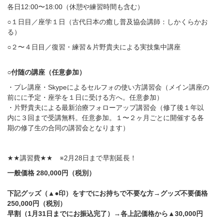
各日
12:00
〜
18:00
（休憩や練習時間も含む）
○
１日目／座学１日（古代日本の癒し普及協会講師：しかくらかお
る）
○
２〜４日目／復習・練習＆片野貴夫による実技集中講座
○
付随の講座（任意参加）
・プレ講座・
Skype
によるセルフォの使い方講習会（メイン講座の
前にに予定・座学を１日に受ける方へ。任意参加）
・片野貴夫による最新治療フォローアップ講習会（修了後１年以
内に３回まで受講無料。任意参加。１〜２ヶ月ごとに開催する各
期の修了生の合同の講習会となります）
★★
講習費
★★
※2月28
日まで早割延長！
一般価格
280,000
円（税別）
下記グッズ（
▲●
印）をすでにお持ちで不要な方
→
グッズ不要価格
250,000
円（税別）
早割（1月31日までにお振込完了）
→
各上記価格から
▲30,000
円