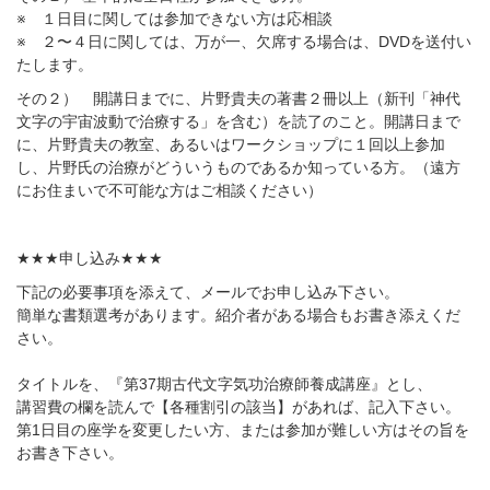
※
１日目に関しては参加できない方は応相談
※
２〜４日に関しては、万が一、欠席する場合は、
DVD
を送付い
たします。
その２） 開講日までに、片野貴夫の著書２冊以上（新刊「神代
文字の宇宙波動で治療する」を含む）を読了のこと。開講日まで
に、片野貴夫の教室、あるいはワークショップに１回以上参加
し、片野氏の治療がどういうものであるか知っている方。（遠方
にお住まいで不可能な方はご相談ください）
★★★
申し込み
★★★
下記の必要事項を添えて、メールでお申し込み下さい。
簡単な書類選考があります。紹介者がある場合もお書き添えくだ
さい。
タイトルを、『第
37
期古代文字気功治療師養成講座』とし、
講習費の欄を読んで【各種割引の該当】があれば、記入下さい。
第
1
日目の座学を変更したい方、または参加が難しい方はその旨を
お書き下さい。