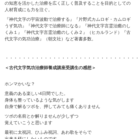
の知恵を活かした治療を広く正しく普及することを目的としての
人材育成にも力を注ぐ。
『神代文字の宇宙波動で治療する』『片野式カムロギ・カムロギ
うず気功』『神代文字で治療師になる』『神代文字言霊治癒のし
くみ１』『神代文字言霊治癒のしくみ２』（ヒカルランド）『古
代文字の気功治療』（朝文社）など著書多数。
・・・・・・・・・・・・・・・・・・・・・・・・・・・・・・
＜古代文字気功治療師養成講座受講生の感想＞
ホンマかいな？
意義のある楽しい4日間でした。
身体も整っているような気がします
自身で解るツボを、押してみても痛くありません
ツボの名前とか解りませんが少しずつ
覚えていこうと思います
最初に太祝詞、ひふみ祝詞、あわ歌をそらで
出来る様にしたいものです