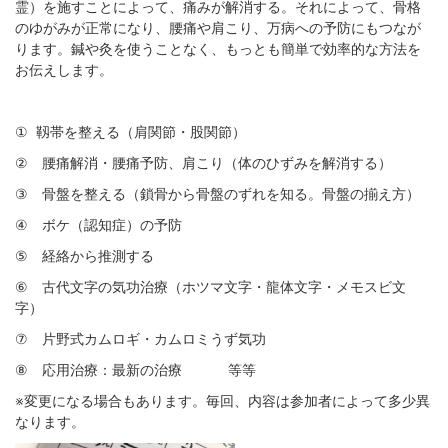
霊）を施すことによって、痛みが解消する。それによって、骨格
のゆがみが正常になり、腰痛や肩こり、万病への予防にもつなが
ります。鍼や灸を使うことなく、もっとも簡単で効率的な方法を
お伝えします。
①
靱帯を整える（肩関節・股関節）
②
腰痛解消・腰痛予防、肩こり（体のひずみを解消する）
③
骨盤を整える（鎖骨から骨盤のずれを知る。骨盤の揃え方）
④
ボケ（認知症）の予防
⑤
経絡から推測する
⑥
古代文字の気功治療（ホツマ文字・龍体文字・メモスビ文
字）
⑦
片野式カムロギ・カムロミうず気功
⑧
応用治療：最新の治療 等等
※
変更になる場合もあります。毎回、内容は参加者によって多少異
なります。