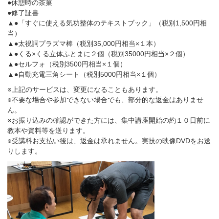
●
休憩時の茶菓
●
修了証書
▲●
「すぐに使える気功整体のテキストブック」（税別
1,500
円相
当）
▲●
太祝詞プラズマ棒（税別
35,000
円相当
×
１本）
▲●
くる
×
くる立体ふとまに２個（税別
35000
円相当
×
２個）
▲●
セルフォ（税別
3500
円相当
×
１個）
▲●
自動充電三角シート（税別
5000
円相当
×
１個）
※
上記のサービスは、変更になることもあります。
※
不要な場合や参加できない場合でも、部分的な返金はありませ
ん。
※
お振り込みの確認ができた方には、集中講座開始の約１０日前に
教本や資料等を送ります。
※
受講料お支払い後は、返金は承れません。実技の映像
DVD
をお送
りします。