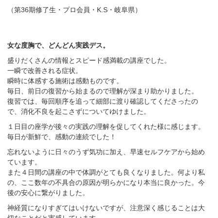
（第36期修了生・プロ会員・K.S・岐阜県）
女な度胸で、どんどん実践デス。
盛りだくさんの情報とスピード感満載の講座でした。
一瞬で改善される症状。
瞬時に体感する施術は感動ものです。
毎日、前日の復習から始まるので理解が深まり助かりました。
復習では、毎回順序を追って細部に渡り確認してくださったの
で、消化不良を起こさずについてゆけました。
１日目の座学が後々の実践の理解を促してくれた様に感じます。
毎日が新鮮で、感動の連続でした！
忘れないように日々のうず気功に加え、早速セルフケアから始め
ています。
また４日間の講座の中で体調がとても良くなりました。何より私
の、ここ数年の不具合の原因が明らかになり本当に良かった。今
後の安心に繋がりました。
神経質になりすぎてはいけないですが、注意深く感じることは大
切なことだと実感しています。