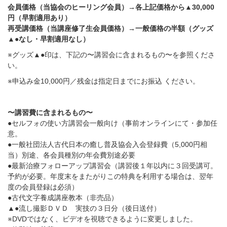
会員価格（当協会のヒーリング会員）
→
各上記価格から
▲30,000
円（早割適用あり）
再受講価格（当講座修了生会員価格）
→
一般価格の半額（グッズ
▲●
なし・早割適用なし）
※
グッズ
▲●
印は、下記の〜講習会に含まれるもの〜を参照くださ
い。
※
申込み金
10,000
円／残金は指定日までにお振込 ください。
〜講習費に含まれるもの〜
●
セルフォの使い方講習会一般向け（事前オンラインにて・参加任
意。
●
一般社団法人古代日本の癒し普及協会入会登録費（
5,000
円相
当）別途、各会員種別の年会費別途必要
●
最新治療フォローアップ講習会（講習後１年以内に３回受講可。
予約が必要。年度末をまたがりこの特典を利用する場合は、翌年
度の会員登録は必須）
●
古代文字養成講座教本（非売品）
▲●
流し撮影ＤＶＤ 実技の３日分（後日送付）
※DVDではなく、ビデオを視聴できるように変更しました。