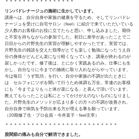
＊＊＊＊＊＊＊＊＊＊＊＊＊＊＊＊
リンパドレナージュの施術に生かしています。
講座へは、自分自身や家族の健康を守るため、そしてリンパドレ
ナージュを受けに自宅サロン（
feel
）に紹介で来ていただいている
少人数のお客様のお役に立てたらと思い、申し込みました。期待
と不安を持ちながらの参加でした。初日に座学があったことで二
日目からの片野先生の実習が理解しやすかったです。実習では、
片野先生の雑談を交えた指導がとても楽しく勉強になったうえ自
分の身体がどんどん楽になり軽くなっていき、講座が終わるのが
寂しかったです。修了後は、とにかく実践あるのみ。仕事にも生
かし、自分なりに今までの施術に取り入れながらやっています。
今は毎日「うず気功」を行い、自分や家族の不調が出たときに
は セルフォにツボを聞いて行うため体調も万全。常連のお客様
にも「今までよりもっと体が楽になる」と喜んで頂いています。
教えてもらったことは私にとってかけがえのないものになりまし
た。片野先生のメソッドが広まり多くの方々の不調が改善され、
自分自身で病気を予防出来る方が増える事を願っています。
（
20
期修了生・プロ会員・今井直子・
feel
主宰）
＊＊＊＊＊＊＊＊＊＊＊＊＊＊＊＊＊＊＊＊＊＊＊＊＊＊
股関節の痛みも自分で解消できました。