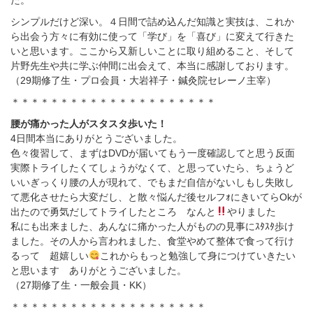
シンプルだけど深い。４日間で詰め込んだ知識と実技は、これか
ら出会う方々に有効に使って「学び」を「喜び」に変えて行きた
いと思います。ここから又新しいことに取り組めること、そして
片野先生や共に学ぶ仲間に出会えて、本当に感謝しております。
（29期修了生・プロ会員・大岩祥子・鍼灸院セレーノ主宰）
＊＊＊＊＊＊＊＊＊＊＊＊＊＊＊＊＊＊＊＊＊
腰が痛かった人がスタスタ歩いた！
4
日間本当にありがとうございました。
色々復習して、まずは
DVD
が届いてもう一度確認してと思う反面
実際トライしたくてしょうがなくて、と思っていたら、ちょうど
いいぎっくり腰の人が現れて、でもまだ自信がないしもし失敗し
て悪化させたら大変だし、と散々悩んだ後セルフｫにきいてら
Ok
が
出たので勇気だしてトライしたところ なんと
やりました
私にも出来ました、あんなに痛かった人がものの見事にｽﾀｽﾀ歩け
ました。その人から言われました、食堂やめて整体で食って行け
るって 超嬉しい
これからもっと勉強して身につけていきたい
と思います ありがとうございました。
（
27
期修了生・一般会員・
KK
）
＊＊＊＊＊＊＊＊＊＊＊＊＊＊＊＊＊＊＊＊