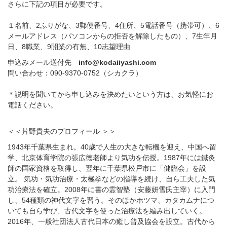
さらに下記の項目が必要です。
１名前、
2
ふりがな、
3
郵便番号、
4
住所、
5
電話番号（携帯可）、
6
メールアドレス（パソコンからの拒否を解除したもの）、
7
生年月
日、
8
職業、
9
開業の有無、
10
志望理由
申込みメール送付先
info@kodaiiyashi.com
問い合わせ：
090-9370-0752
（シカクラ）
＊説明を聞いてから申し込みを決めたいという方は、お気軽にお
電話ください。
＜＜片野貴夫のプロフィール ＞＞
1943
年千葉県生まれ。
40
歳で人生の大きな転機を迎え、中国へ留
学、北京体育学院の張広徳老師より気功を伝授。
1987
年には鍼灸
師の国家資格を取得し、翌年に千葉県松戸市に「健臨会」を設
立。 気功・気功治療・太極拳などの指導を続け、自ら工夫した気
功治療法を確立。
2008
年に書の霊智塾（安藤妍雪氏主宰）に入門
し、
54
種類の神代文字を習う。そのほかホツマ、カタカムナにつ
いても自ら学び、古代文字を使った治療法を編み出していく。
2016
年、一般社団法人古代日本の癒し普及協会を設立。古代から