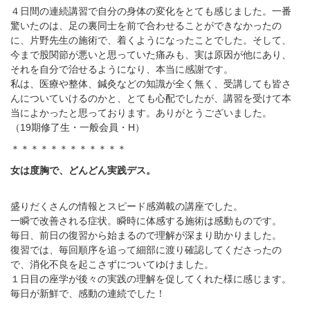
４日間の連続講習で自分の身体の変化をとても感じました。一番
驚いたのは、足の裏同士を前で合わせることができなかったの
に、片野先生の施術で、着くようになったことでした。そして、
今まで股関節が悪いと思っていた痛みも、実は原因が他にあり、
それを自分で治せるようになり、本当に感謝です。
私は、医療や整体、鍼灸などの知識が全く無く、受講しても皆さ
んについていけるのかと、とても心配でしたが、講習を受けて本
当によかったと思っております。ありがとうございました。
（
19
期修了生・一般会員・
H
）
＊＊＊＊＊＊＊＊＊＊＊＊
女は度胸で、どんどん実践デス。
盛りだくさんの情報とスピード感満載の講座でした。
一瞬で改善される症状。瞬時に体感する施術は感動ものです。
毎日、前日の復習から始まるので理解が深まり助かりました。
復習では、毎回順序を追って細部に渡り確認してくださったの
で、消化不良を起こさずについてゆけました。
１日目の座学が後々の実践の理解を促してくれた様に感じます。
毎日が新鮮で、感動の連続でした！