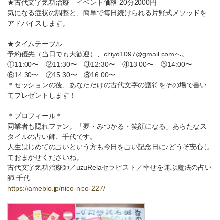
★古代文字気功治療 イベント価格 20分2000円
気になる症状の調整と、簡単で毎日続けられる片野式メソッドを
アドバイスします。
★タイムテーブル
予約優先（当日でも大歓迎）、chiyo1097@gmail.comへ。
①11:00〜 ②11:30〜 ③12:30〜 ④13:00〜 ⑤14:00〜
⑥14:30〜 ⑦15:30〜 ⑧16:00〜
＊セッションの後、あなただけの古代文字の護符をその場で書い
てプレゼントします！
＊プロフィール＊
同業者も隠れファン。「夢・みつかる・笑顔になる」あらたなス
タイルの占い師、千代です。
人生はじめての占いという方も今日を占い記念日に♪どうぞ安心し
ておまかせくださいね。
古代文字気功治療師／uzuRelaセラピスト／幸せを運ぶ魔法の占い
師 千代
https://ameblo.jp/nico-nico-227/