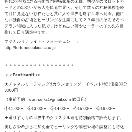
神代の時代に遡る占術専門神職家系の末裔。幼少期のタロットカ
ードとの出会いから人を観る世界へ。そして数々の神秘体験を経
て目に見えない存在たちと共に人や世界を癒す世界へ到着。他に
ない独自の占術とヒーリングを生業にして２３年目のそろそろベ
テラン領域に入った私ですけども占い師やヒーラーのその先を目
指して日々邁進中です。
マジカルサテライト・フォーチュン →
http://fortunecookies.ciao.jp
＊＊＊＊＊＊＊＊＊＊＊＊＊＊＊＊＊
＜＜
EartHeartH
>>
★チャネルリーディング&カウンセリング イベント特別価格30分
3000円
（事前予約：earthanks@gmail.com 武田宛）
①11:00〜 ②13:00〜 ③14:00〜 ④15:00〜 ⑤16:00〜
★選りすぐりの世界中のクリスタル達を特別価格で販売します。
美しさや希少さに加え全てヒーリングや瞑想や場の調整にも特化