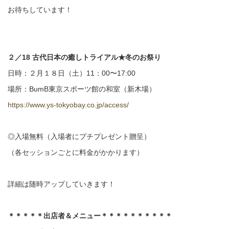
お待ちしています！
２／18 古代日本の癒しトライアル★冬のお祭り
日時：２月１８日（土）11：00〜17:00
場所：BumB東京スポーツ館の和室（新木場）
https://www.ys-tokyobay.co.jp/access/
◎入場無料（入場者にプチプレゼント贈呈）
（各セッションごとに料金がかかります）
詳細は随時アップしていきます！
＊＊＊＊＊出店者＆メニュー＊＊＊＊＊＊＊＊＊＊