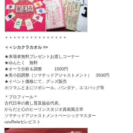
＊＊＊＊＊＊＊＊＊＊＊＊＊＊＊
＜＜シカクラカオル >>
★来場者無料プレゼントお渡しコーナー
★ゆんたく 無料
★オーラ分析＆調整 1500円
★美小顔調整（ソマチッドアジャストメント） 3500円
★イベント価格にて、グッズ販売
ホツマふとまにツボシール、バンダナ、エコバッグ等
＊プロフィール＊
古代日本の癒し普及協会代表。
からだと心のヒーリンスタジオ真南風主宰
ソマチッドアジャストメントベーシックマスター
uzuRelaセレピスト