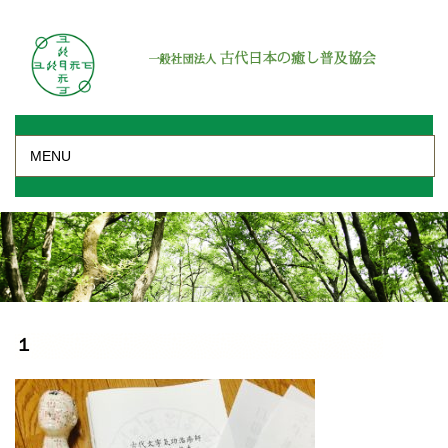
MENU
１