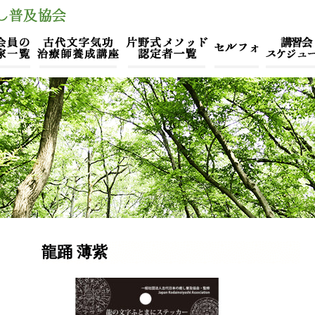
龍踊 薄紫