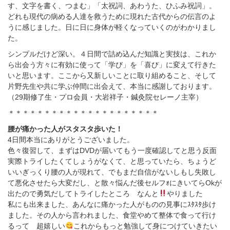
す、文字を書く、つまむ」「太祝詞、あわうた、ひふみ祝詞」。
どれも現代の病める人達を救うために現れた古代からの伝言のよ
うに感じました。日に日に身体が軽くなっていくのがわかりまし
た。
シンプルだけど深い。４日間で詰め込んだ知識と実技は、これか
ら出会う方々に有効に使って「学び」を「喜び」に変えて行きた
いと思います。ここから又新しいことに取り組めること、そして
片野先生や共に学ぶ仲間に出会えて、本当に感謝しております。
（29期修了生・プロ会員・大岩祥子・鍼灸院セレーノ主宰）
＊＊＊＊＊＊＊＊＊＊＊＊＊＊＊＊＊＊＊＊＊
腰が痛かった人がスタスタ歩いた！
4
日間本当にありがとうございました。
色々復習して、まずは
DVD
が届いてもう一度確認してと思う反面
実際トライしたくてしょうがなくて、と思っていたら、ちょうど
いいぎっくり腰の人が現れて、でもまだ自信がないしもし失敗し
て悪化させたら大変だし、と散々悩んだ後セルフｫにきいてら
Ok
が
出たので勇気だしてトライしたところ なんと
やりました
私にも出来ました、あんなに痛かった人がものの見事にｽﾀｽﾀ歩け
ました。その人から言われました、食堂やめて整体で食って行け
るって 超嬉しい
これからもっと勉強して身につけていきたい