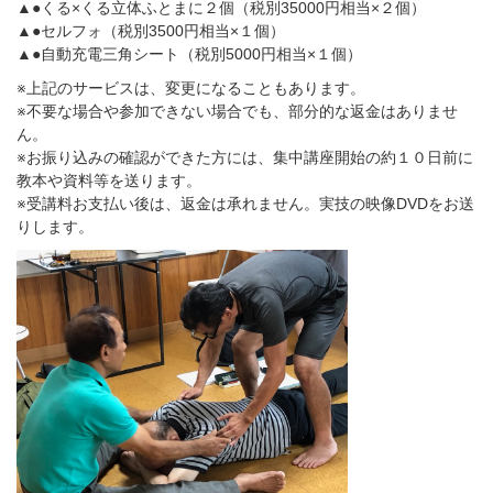
▲●
くる
×
くる立体ふとまに２個（税別
35000
円相当
×
２個）
▲●
セルフォ（税別
3500
円相当
×
１個）
▲●
自動充電三角シート（税別
5000
円相当
×
１個）
※
上記のサービスは、変更になることもあります。
※
不要な場合や参加できない場合でも、部分的な返金はありませ
ん。
※
お振り込みの確認ができた方には、集中講座開始の約１０日前に
教本や資料等を送ります。
※
受講料お支払い後は、返金は承れません。実技の映像
DVD
をお送
りします。