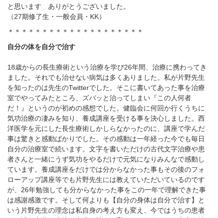
と思います ありがとうございました。
（
27
期修了生・一般会員・
KK
）
＊＊＊＊＊＊＊＊＊＊＊＊＊＊＊＊＊＊＊＊
自分の体を自分で治す
18
歳からの長生療術という治療を学び
26
年間、治療に携わってき
ました。それでも治せない病気は多くありました。私が片野先生
を知ったのは先生の
Twitter
でした。そこに書いてあった事を治療
室でやってみたところ、ズバッと治ってしまい『この人何者
だ！』というのが初めの感想でした。健臨会に何回か行くうちに
気功治療の凄みを知り、養成講座を受ける事を決心しました。西
洋医学を元にした長生療術しかしらなかったのに、講座で学んだ
事は驚きと感動ばかりでした。その感動は一年経った今でも毎日
自分の治療室で続います。文字を書いただけの古代文字治療や患
者さんと一緒にうず気功をやるだけで元気になりみんなで感動し
ています。養成講座をだけでは分からなかった事もその後のフォ
ローアップ講座等でも片野先生には教えていただいているのです
が、
26
年勉強しても分からなかった事をこの一年で理解できた事
は感謝感激です。そして何よりも【自分の身体は自分で治す】と
いう片野先生の理念は私自身の考え方も変え、今ではうちの患者