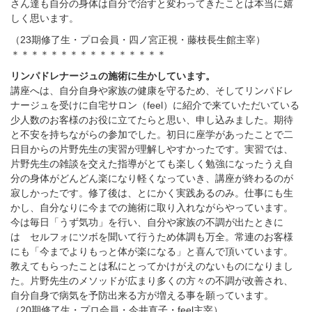
さん達も自分の身体は自分で治すと変わってきたことは本当に嬉
しく思います。
（
23
期修了生・プロ会員・四ノ宮正視・藤枝長生館主宰）
＊＊＊＊＊＊＊＊＊＊＊＊＊＊＊＊
リンパドレナージュの施術に生かしています。
講座へは、自分自身や家族の健康を守るため、そしてリンパドレ
ナージュを受けに自宅サロン（
feel
）に紹介で来ていただいている
少人数のお客様のお役に立てたらと思い、申し込みました。期待
と不安を持ちながらの参加でした。初日に座学があったことで二
日目からの片野先生の実習が理解しやすかったです。実習では、
片野先生の雑談を交えた指導がとても楽しく勉強になったうえ自
分の身体がどんどん楽になり軽くなっていき、講座が終わるのが
寂しかったです。修了後は、とにかく実践あるのみ。仕事にも生
かし、自分なりに今までの施術に取り入れながらやっています。
今は毎日「うず気功」を行い、自分や家族の不調が出たときに
は セルフォにツボを聞いて行うため体調も万全。常連のお客様
にも「今までよりもっと体が楽になる」と喜んで頂いています。
教えてもらったことは私にとってかけがえのないものになりまし
た。片野先生のメソッドが広まり多くの方々の不調が改善され、
自分自身で病気を予防出来る方が増える事を願っています。
（
20
期修了生・プロ会員・今井直子・
feel
主宰）