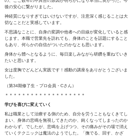
の、ここ数年の不具合の原因が明らかになり本当に良かった。今
後の安心に繋がりました。
神経質になりすぎてはいけないですが、注意深く感じることは大
切なことだと実感しています。
不思議なことに、自身の変調や他者への目線が変化していると感
じます。本職で営業先を訪れても、身体のことを話題にすること
もあり、何らかの自信がついたのかなとも思います。
身体から體へとなるように、毎日楽しみながら研鑽を重ねていき
たいと思います。
女は度胸でどんどん実践です！感動の講座をありがとうございま
した。
（第34期修了生・プロ会員・Cさん）
＊＊＊＊＊＊＊＊＊＊＊＊＊＊＊＊＊＊＊
学びを喜びに変えていく
私は職業として治療する側のため、自分を労うこともなくきてし
まい、身体の悲鳴を無視してきたのか、鈍くなってしまったのか
わからず、でしたが、悲鳴を上げつつ、その痛みがその場で消え
ていくテクニックは魔法のようでした。「撫でる、回す、かざ