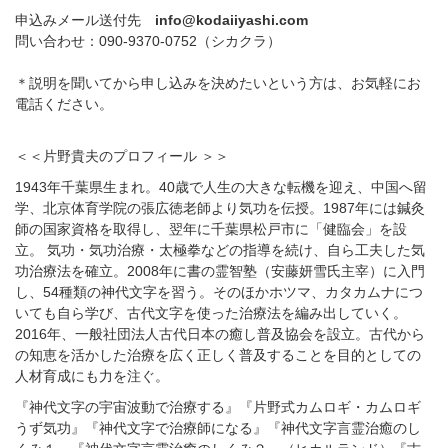
申込みメール送付先
info@kodaiiyashi.com
問い合わせ：
090-9370-0752
（シカクラ）
＊説明を聞いてから申し込みを決めたいという方は、お気軽にお
電話ください。
＜＜片野貴夫のプロフィール ＞＞
1943
年千葉県生まれ。
40
歳で人生の大きな転機を迎え、中国へ留
学、北京体育学院の張広徳老師より気功を伝授。
1987
年には鍼灸
師の国家資格を取得し、翌年に千葉県松戸市に「健臨会」を設
立。 気功・気功治療・太極拳などの指導を続け、自ら工夫した気
功治療法を確立。
2008
年に書の霊智塾（安藤妍雪氏主宰）に入門
し、
54
種類の神代文字を習う。そのほかホツマ、カタカムナにつ
いても自ら学び、古代文字を使った治療法を編み出していく。
2016
年、一般社団法人古代日本の癒し普及協会を設立。古代から
の知恵を活かした治療を広く正しく普及することを目的としての
人材育成にも力を注ぐ。
『神代文字の宇宙波動で治療する』『片野式カムロギ・カムロギ
うず気功』『神代文字で治療師になる』『神代文字言霊治癒のし