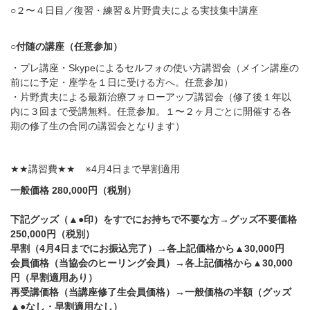
○
２〜４日目／復習・練習＆片野貴夫による実技集中講座
○
付随の講座（任意参加）
・プレ講座・
Skype
によるセルフォの使い方講習会（メイン講座の
前にに予定・座学を１日に受ける方へ。任意参加）
・片野貴夫による最新治療フォローアップ講習会（修了後１年以
内に３回まで受講無料。任意参加。１〜２ヶ月ごとに開催する各
期の修了生の合同の講習会となります）
★★
講習費
★★
※4月4
日まで早割適用
一般価格
280,000
円（税別）
下記グッズ（
▲●
印）をすでにお持ちで不要な方
→
グッズ不要価格
250,000
円（税別）
早割（4月4日までにお振込完了）
→
各上記価格から
▲30,000
円
会員価格（当協会のヒーリング会員）
→
各上記価格から
▲30,000
円（早割適用あり）
再受講価格（当講座修了生会員価格）
→
一般価格の半額（グッズ
▲●
なし・早割適用なし）