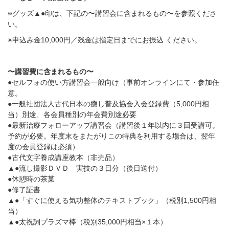
※
グッズ
▲●
印は、下記の〜講習会に含まれるもの〜を参照くださ
い。
※
申込み金
10,000
円／残金は指定日までにお振込 ください。
〜講習費に含まれるもの〜
●
セルフォの使い方講習会一般向け（事前オンラインにて・参加任
意。
●
一般社団法人古代日本の癒し普及協会入会登録費（
5,000
円相
当）別途、各会員種別の年会費別途必要
●
最新治療フォローアップ講習会（講習後１年以内に３回受講可。
予約が必要。年度末をまたがりこの特典を利用する場合は、翌年
度の会員登録は必須）
●
古代文字養成講座教本（非売品）
▲●
流し撮影ＤＶＤ 実技の３日分（後日送付）
●
休憩時の茶菓
●
修了証書
▲●
「すぐに使える気功整体のテキストブック」（税別
1,500
円相
当）
▲●
太祝詞プラズマ棒（税別
35,000
円相当
×
１本）