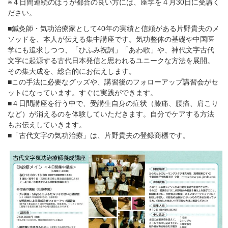
※
４日間連続のほうが都合の良い方には、座学を４月30日に受講く
ださい。
■
鍼灸師・気功治療家として
40
年の実績と信頼がある片野貴夫のメ
ソッドを、本人が伝える集中講座です。気功整体の基礎や中国医
学にも追求しつつ、「ひふみ祝詞」「あわ歌」や、神代文字古代
文字に起源する古代日本発信と思われるユニークな方法を展開。
その集大成を、総合的にお伝えします。
■
この手法に必要なグッズや、講習後のフォローアップ講習会がセ
ットになっています。すぐに実践ができます。
■
４日間講座を行う中で、受講生自身の症状（膝痛、腰痛、肩こり
など）が消えるのを体験していただきます。自分でケアする方法
もお伝えしていきます。
■
「古代文字の気功治療」は、片野貴夫の登録商標です。