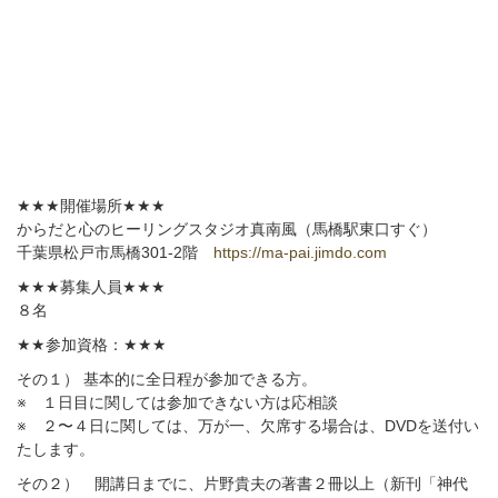
★★★
開催場所
★★★
からだと心のヒーリングスタジオ真南風（馬橋駅東口すぐ）
千葉県松戸市馬橋
301-2
階
https://ma-pai.jimdo.com
★★★
募集人員
★★★
８名
★★
参加資格：
★★★
その１） 基本的に全日程が参加できる方。
※
１日目に関しては参加できない方は応相談
※
２〜４日に関しては、万が一、欠席する場合は、
DVD
を送付い
たします。
その２） 開講日までに、片野貴夫の著書２冊以上（新刊「神代