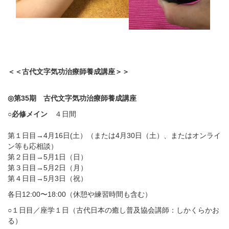
＜＜古代文字気功治療師養成講座＞＞
◎
第
35
期 古代文字気功治療師養成講座
○
必修メイン
４日間
第１日目
→4
月16日(土）（または4月30日（土）、またはオンライ
ン等も応相談）
第２日目
→5
月1日（日）
第３日目
→5
月2日（月）
第４日目
→5
月3日（祝）
各日
12:00
〜
18:00
（休憩や練習時間も含む）
○
１日目／座学１日（古代日本の癒し普及協会講師：しかくらかお
る）