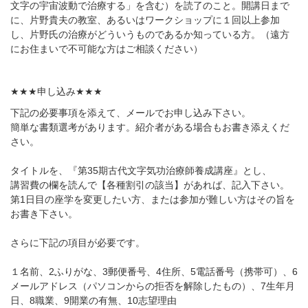
文字の宇宙波動で治療する」を含む）を読了のこと。開講日まで
に、片野貴夫の教室、あるいはワークショップに１回以上参加
し、片野氏の治療がどういうものであるか知っている方。（遠方
にお住まいで不可能な方はご相談ください）
★★★
申し込み
★★★
下記の必要事項を添えて、メールでお申し込み下さい。
簡単な書類選考があります。紹介者がある場合もお書き添えくだ
さい。
タイトルを、『第
35
期古代文字気功治療師養成講座』とし、
講習費の欄を読んで【各種割引の該当】があれば、記入下さい。
第
1
日目の座学を変更したい方、または参加が難しい方はその旨を
お書き下さい。
さらに下記の項目が必要です。
１名前、
2
ふりがな、
3
郵便番号、
4
住所、
5
電話番号（携帯可）、
6
メールアドレス（パソコンからの拒否を解除したもの）、
7
生年月
日、
8
職業、
9
開業の有無、
10
志望理由