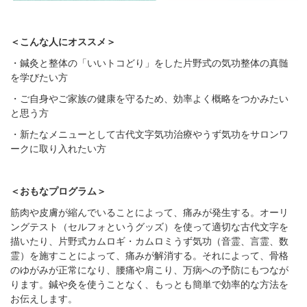
＜こんな人にオススメ＞
・鍼灸と整体の「いいトコどり」をした片野式の気功整体の真髄
を学びたい方
・ご自身やご家族の健康を守るため、効率よく概略をつかみたい
と思う方
・新たなメニューとして古代文字気功治療やうず気功をサロンワ
ークに取り入れたい方
＜おもなプログラム＞
筋肉や皮膚が縮んでいることによって、痛みが発生する。オーリ
ングテスト（セルフォというグッズ）を使って適切な古代文字を
描いたり、片野式カムロギ・カムロミうず気功（音霊、言霊、数
霊）を施すことによって、痛みが解消する。それによって、骨格
のゆがみが正常になり、腰痛や肩こり、万病への予防にもつなが
ります。鍼や灸を使うことなく、もっとも簡単で効率的な方法を
お伝えします。