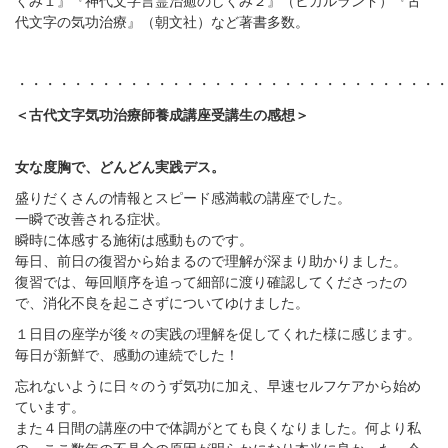
くみ１』『神代文字言霊治癒のしくみ２』（ヒカルランド）『古
代文字の気功治療』（朝文社）など著書多数。
・・・・・・・・・・・・・・・・・・・・・・・・・・・・・・
＜古代文字気功治療師養成講座受講生の感想＞
女な度胸で、どんどん実践デス。
盛りだくさんの情報とスピード感満載の講座でした。
一瞬で改善される症状。
瞬時に体感する施術は感動ものです。
毎日、前日の復習から始まるので理解が深まり助かりました。
復習では、毎回順序を追って細部に渡り確認してくださったの
で、消化不良を起こさずについてゆけました。
１日目の座学が後々の実践の理解を促してくれた様に感じます。
毎日が新鮮で、感動の連続でした！
忘れないように日々のうず気功に加え、早速セルフケアから始め
ています。
また４日間の講座の中で体調がとても良くなりました。何より私