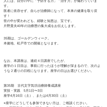
人には、自分の中に「予防する力」「治す力」が備わっていま
す。
医者に依存せず、自らが治療師になって、本来の健康を取り戻
す！
世の中が変われども、経験と知恵は、宝です。
片野貴夫40年の治療歴の集大成をお伝えします。
35期は、ゴールデンウィーク。
本拠地、松戸市での開催となります。
なお、本講座は、連続４日講座でしたが、
座学の１日目は、事前に行ったほうが理解が深まるので、次のよ
うな２通りの日程になります。座学の日はお選びください。
第
35
期 古代文字気功治療師養成講座
実技・実践 5月1日〜3日
座学4月16日（土）、または4月30日（土）
※
座学にどうしても参加できない方は、ご相談ください。