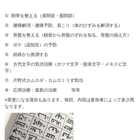
①
靱帯を整える（肩関節・股関節）
②
腰痛解消・腰痛予防、肩こり（体のひずみを解消する）
③
骨盤を整える（鎖骨から骨盤のずれを知る。骨盤の揃え方）
④
ボケ（認知症）の予防
⑤
経絡から推測する
⑥
古代文字の気功治療（ホツマ文字・龍体文字・メモスビ文
字）
⑦
片野式カムロギ・カムロミうず気功
⑧
応用治療：最新の治療 等等
※
変更になる場合もあります。毎回、内容は参加者によって多少異
なります。