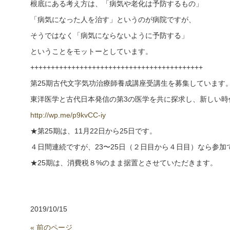
根底にある考え方は、「病気や老化は予防するもの」
「病気になった人を治す」というのが病院ですが、
そうではなく「病気にならないように予防する」
ということをモットーとしています。
++++++++++++++++++++++++++++++++++++++++++
第25期古代文字気功治療師養成講座受講生を募集しています
東洋医学と古代日本発信の第3の医学を共に探求し、新しい時
http://wp.me/p9kvCC-iy
★第25期は、11月22日から25日です。
４日間連続ですが、23〜25日（２日目から４日目）なら参
★25期は、消費税８%のまま据置とさせていただきます。
2019/10/15
« 前のページ