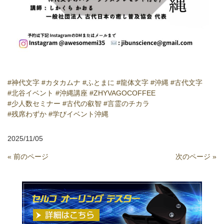
#神代文字
#カタカムナ
#ふとまに
#龍体文字
#沖縄
#古代文字
#北谷イベント
#沖縄講座
#ZHYVAGOCOFFEE
#少人数セミナー
#古代の叡智
#言霊のチカラ
#残席わずか
#学びイベント沖縄
2025/11/05
« 前のページ
次のページ »