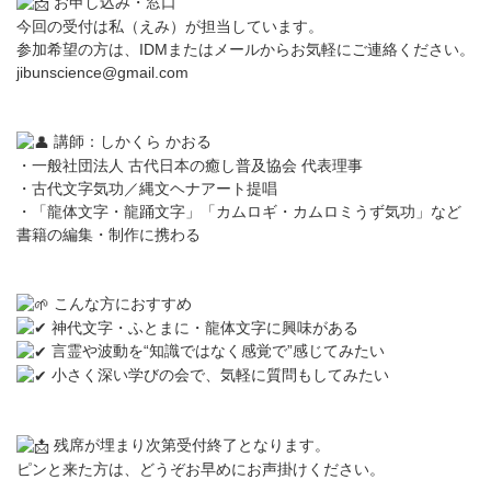
お申し込み・窓口
今回の受付は私（えみ）が担当しています。
参加希望の方は、IDMまたはメールからお気軽にご連絡ください。
jibunscience@gmail.com
講師：しかくら かおる
・一般社団法人 古代日本の癒し普及協会 代表理事
・古代文字気功／縄文ヘナアート提唱
・「龍体文字・龍踊文字」「カムロギ・カムロミうず気功」など
書籍の編集・制作に携わる
こんな方におすすめ
神代文字・ふとまに・龍体文字に興味がある
言霊や波動を“知識ではなく感覚で”感じてみたい
小さく深い学びの会で、気軽に質問もしてみたい
残席が埋まり次第受付終了となります。
ピンと来た方は、どうぞお早めにお声掛けください。