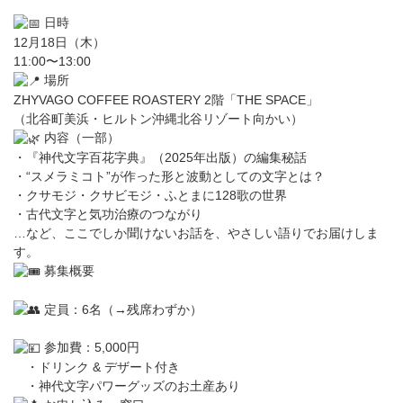
日時
12月18日（木）
11:00〜13:00
場所
ZHYVAGO COFFEE ROASTERY 2階「THE SPACE」
（北谷町美浜・ヒルトン沖縄北谷リゾート向かい）
内容（一部）
・『神代文字百花字典』（2025年出版）の編集秘話
・“スメラミコト”が作った形と波動としての文字とは？
・クサモジ・クサビモジ・ふとまに128歌の世界
・古代文字と気功治療のつながり
…など、ここでしか聞けないお話を、やさしい語りでお届けしま
す。
募集概要
定員：6名（→残席わずか）
参加費：5,000円
・ドリンク & デザート付き
・神代文字パワーグッズのお土産あり