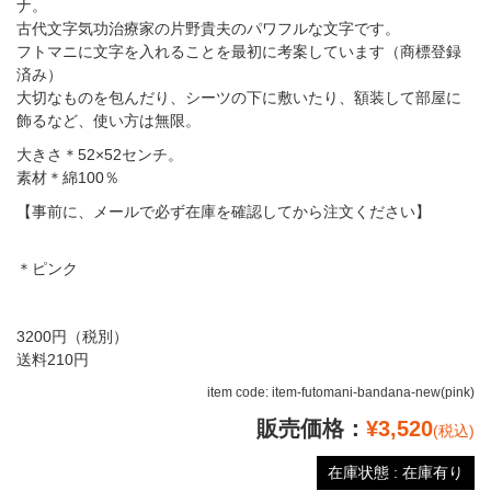
ナ。
古代文字気功治療家の片野貴夫のパワフルな文字です。
フトマニに文字を入れることを最初に考案しています（商標登録
済み）
大切なものを包んだり、シーツの下に敷いたり、額装して部屋に
飾るなど、使い方は無限。
大きさ＊52×52センチ。
素材＊綿100％
【事前に、メールで必ず在庫を確認してから注文ください】
＊ピンク
3200円（税別）
送料210円
item code: item-futomani-bandana-new(pink)
販売価格：
¥3,520
(税込)
在庫状態 : 在庫有り